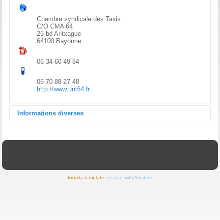
Chambre syndicale des Taxis
C/O CMA 64
25 bd Aritxague
64100 Bayonne
06 34 60 49 84
06 70 88 27 48
http://www.unt64.fr
Informations diverses
Secteur Pays Basque:
BRUNO PATRY - 06 34 60 49 84
Joomla template
created with Artisteer.
Secteur Béarn:
PHILIPPE LAGRAVE - 06 70 88 27 48